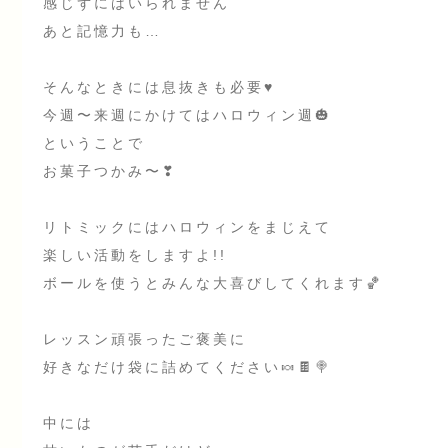
感じずにはいられません
あと記憶力も…
そんなときには息抜きも必要♥
今週〜来週にかけてはハロウィン週🎃
ということで
お菓子つかみ〜❣
リトミックにはハロウィンをまじえて
楽しい活動をしますよ!!
ボールを使うとみんな大喜びしてくれます🏀
レッスン頑張ったご褒美に
好きなだけ袋に詰めてください🍬🍫🍭
中には